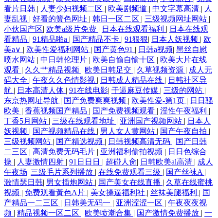
看片日韩
|
人妻少妇视频二区
|
欧美剧频道
|
中文字幕高清
|
人
妻乱视
|
好看的簧色网址
|
韩日一区二区
|
三级视频网址网站
|
小伙国产区
|
欧美a级片免费
|
日本在线观看福利
|
日本在线观
看精品
|
91精品啪a
|
国产精品不卡
|
91狠狠
|
日本人妖视频
|
欧
美a∨
|
欧美性爱福利网站
|
国产黄色91
|
日韩a视频
|
黑丝自慰
喷水网站
|
中日韩伦理片
|
欧美自愉自愉十区
|
欧美大片在线
观看
|
久久艹精品视频
|
欧美日韩足交
|
久草视频资源
|
成人无
码大全
|
午夜久久色情影视
|
日韩成人精品在线
|
日韩社区导
航
|
日本高清人体
|
91在线电影
|
干逼麻豆传媒
|
三级的网站
|
东京热网址导航
|
国产免费爽爽视频
|
欧美性爱-第1页
|
日日骚
欧美
|
香蕉视频国产精品
|
国产免费视频观看
|
淫性午夜福利
|
丁香5月网站
|
三级在线观看地址
|
亚洲国产视频网站
|
日本人
妖视频
|
国产视频精品在线
|
男人女人黄网站
|
国产午夜自拍
|
三级视频网站
|
国产精选视频
|
日韩视频高清无码
|
国产日韩
二三区
|
高清免费无码毛片
|
亚洲福利偷拍视频
|
日日色综合
操
|
人妻激情四射
|
91日日日
|
超碰人肏
|
日韩欧美al高清
|
成人
午夜场
|
三级毛片系列播放
|
在线免费观看三级
|
国产丝袜A
|
激情瑟日韩
|
男女插炮网站
|
国产美女在线直播
|
久草在线蜜桃
视频
|
免费观看黃色A片
|
美女操逼福利社
|
丝袜美腿福利
|
国
产精品一二三区
|
日韩美无码一
|
亚洲涩涩一区
|
午夜夜夜视
频
|
精品视频一区二区
|
欧美喷潮合集
|
国产激情免费播放
|
一