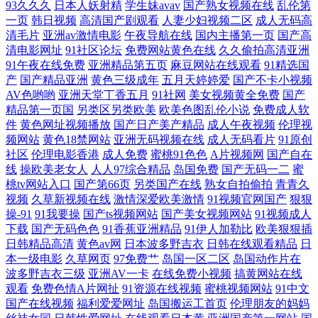
93久久久
日本人妖射精
学生妹avav
国产熟女视频在线
乱伦第
机看片基地 国产AV产 天堂网国产 国产地址一 深爱香蕉五月 成人精品视
一页
韩日视频
高清国产剧观看
人妻少妇视频二区
成人无码高
清毛片
亚洲av激情电影
午夜导航在线
国内主播第一页
国产高
清电影网址
91社区论坛
免费网站黄色在线
久久偷拍高清亚洲
频免费 欧洲mv日韩mv国产 亚洲综合色自 国产精品豆花操逼 欧美一级专
91午夜在线免费
亚洲精品第五页
麻豆网站在线观看
91精选国
产
国产精品亚洲
黄色三级成年
五月天婷婷爱
国产不卡小视频
区 亚洲日日操 岛国大片网站在线观看 欧美日韩日本熟女乱 亚洲欧美91 厨
AV色哟哟
亚洲天堂丁香五月
91社网
美女视频黄全免费
国产
精品第一页国
另类区另类欧美
欧美色图乱伦小说
免费成人软
房掀开馊了裙 免费福利精品视频 午夜三级啪啪 百度影音电影网站在线观
件
黄色网址视频播放
国产日产美产精品
成人午夜视频
伦理视
频网站
黄色18禁网站
亚洲无码视频在线
成人无码看片
91原创
社区
伦理电影香港
成人免费
蜜桃91色色
A片视频网
国产自在
看 久草性爱视频 天天干天天天天 人妻三级网址 91色色福利视频 黑人一区
线
操欧美老女人
人人97综合精品
岛国免费
国产无码一二
蜜
桃tv网站入口
国产第66页
另类国产在线
熟女自拍偷拍
青青久
二区在线 色亚洲日韩国产综 91系列在线 精彩视频在观看 少妇熟女一区二
视频
久草新视频在线
激情深爱欧美激情
91视频官网国产
狠狠
操-91
91我要操
国产ts视频网站
国产美女视频网站
91视频成人
下载
国产无码色色
91香蕉亚洲精品
91伊人加勒比
欧美狠狠插
区 91网页在线观看 韩国秋霞成人理论网 特级簧片免费视频 97高清影视 精
日韩精品高清
黄色av网
日本波多野吉衣
日韩在线观看精品
日
本一级电影
久草网页
97免费艹
岛国一区二区
岛国动作片在
品无线一线 午夜18福利 超碰91在线观看 久久伊人艹艹 午夜影院私人 亚洲
波多野吉衣三级
亚洲AV一卡
在线免费小视频
搞黄网站在线
观看
免费色情A片网扯
91资源在线视频
蜜桃视频网站
91中文
日本中文字 电影免费在线 免费抖阴在线 亚洲操逼图片网 大香蕉青草园 免
国产在线视频
福利爱爱网址
岛国搬运工首页
伦理朋友的妈妈