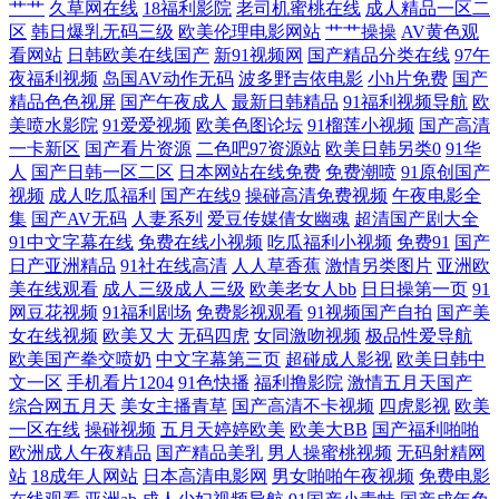
艹艹
久草网在线
18福利影院
老司机蜜桃在线
成人精品一区二
衣服视频app 亚洲最好无码数免费中文字幕高清视频欧美 国产偷伦精品视
区
韩日爆乳无码三级
欧美伦理电影网站
艹艹操操
AV黄色观
看网站
日韩欧美在线国产
新91视频网
国产精品分类在线
97午
频 婷婷6月天 福利社区导航 日本吻胸视频成人A片无码 操逼问址 欧美丰
夜福利视频
岛国AV动作无码
波多野吉依电影
小h片免费
国产
精品色色视屏
国产午夜成人
最新日韩精品
91福利视频导航
欧
美喷水影院
91爱爱视频
欧美色图论坛
91榴莲小视频
国产高清
臀少妇被后入 一区二区视频网站 国产香蕉97碰碰 五月激情亚 成人免费观
一卡新区
国产看片资源
二色吧97资源站
欧美日韩另类0
91华
人
国产日韩一区二区
日本网站在线免费
免费潮喷
91原创国产
看在线看 欧美亚洲在线观看 51视频福利 激情亚洲欧美在线播放 香蕉网在
视频
成人吃瓜福利
国产在线9
操碰高清免费视频
午夜电影全
集
国产AV无码
人妻系列
爱豆传媒倩女幽魂
超清国产剧大全
线观看亚 国产91网站 日本年轻的母亲5观整有限中 超碰91第一页 欧美日
91中文字幕在线
免费在线小视频
吃瓜福利小视频
免费91
国产
日产亚洲精品
91社在线高清
人人草香蕉
激情另类图片
亚洲欧
美在线观看
成人三级成人三级
欧美老女人bb
日日操第一页
91
韩影视 80s电影网在线观看s 九色九一 影视大全在线观看网站 国产性爱在
网豆花视频
91福利剧场
免费影视观看
91视频国产自拍
国产美
女在线视频
欧美又大
无码四虎
女同激吻视频
极品性爱导航
线播放 天堂在线资源 东京热AV电影 日本成a影院 97激情网站 蜜桃视频在
欧美国产拳交喷奶
中文字幕第三页
超碰成人影视
欧美日韩中
文一区
手机看片1204
91色快播
福利撸影院
激情五月天国产
综合网五月天
美女主播青草
国产高清不卡视频
四虎影视
欧美
线观看 中文字幕精品视频 激情丁香综合网 无人区乱 成人午夜在线视频网
一区在线
操碰视频
五月天婷婷欧美
欧美大BB
国产福利啪啪
欧洲成人午夜精品
国产精品美乳
男人操蜜桃视频
无码射精网
站 奇米在线 51社区永久免费视频观看 九九福利电影 亚洲精品另外在线 国
站
18成年人网站
日本高清电影网
男女啪啪午夜视频
免费电影