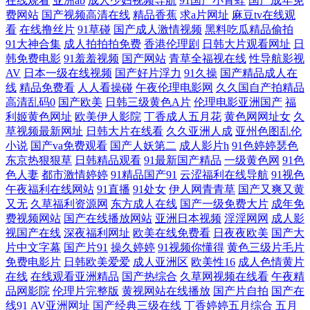
在线观看
亚洲ab
成人少妇视频导航
91国产小青蛙
国产成年免
产强入 天天夜干 第四色伊人 人妖A片 国产91黑料视频 五月天开心激情网
费网站
国产视频高清在线
精品香蕉
求a片网址
麻豆tv在线观
看
在线撸丝片
91草碰
国产成人激情视频
黑料吃瓜精品偷拍
91大神合集
成人拍拍拍免费
香港伦理剧
日韩大片观看网址
日
国产精品18 婷婷精品免费久久 成人香蕉视频在线 欧美孕交视频 最近国语
韩免费电影
91羞羞视频
国产网站
青草全福视在线
性导航影视
AV
日本一级在线视频
国产好片浮力
91久操
国产精品成人在
高清免费观看视频 精品在线大香蕉 亚洲欧美综合精品二区 韩国黄色电影
线
精品免费看
人人看操碰
午夜伦理电影网
久久国自产拍精品
高清乱码0
国产欧美
日韩三级黄色A片
伦理电影亚洲国产
福
利姬黄色网址
欧美伊人影院
丁香成人五月花
黄色网网址女
久
在线 亚洲欧美国产日日 国产免费露脸 天龙高清影院远古电影首 6080电影
草视频最新网址
日韩大片在线看
久久亚洲人成
亚州色图乱伦
小说
国产va免费观看
国产人妖第二
成人影片h
91色婷婷瑟色
网站在线电影 日韩中文视频 成年人视频免费在线 日本一区二区三区在线
东京热狠狠草
日韩精品观看
91最新国产精品
一级黄色网
91色
色人妻
都市激情婷婷
91精品国产91
云涩福利在线导航
91视色
网 AV狼友 传谋二区 日本一本久 91亚洲精华 蜜桃臀在线 在线观看91黄 黄
午夜福利在线网站
91直播
91处女
伊人网青青草
国产又爽又黄
又无
久草福利资源网
东方成人在线
国产一级免费大片
成年免
费视频网站
国产在线播放网站
亚洲日本视频
淫淫网网
成人影
色ws视频 先锋成人免费电影 国产jk 色图综合网 的干性视频 嫖40岁农 国
视国产在线
深夜福利网址
欧美在线免费看
日夜夜欧美
国产大
片中文字幕
国产片91
操久婷婷
91视频你懂得
黄色三级片毛片
产日本欧韩视频 日韩中文免费视频 99视频免费在 区男人本色vr 97色资源
免费电影片
日韩欧美爱爱
成人亚洲区
欧美性16
成人色情黄片
在线
在线观看亚洲精品
国产热综合
久草网视频在线看
午夜精
总站 欧美色A片 91操com 男女免费网站 在线国产一区 久热综合在线亚洲
品网影院
伦理片完整版
黄视网站在线播放
国产片自拍
国产在
线91
AV亚洲网址
国产经典三级在线
丁香婷婷五月综合
五月