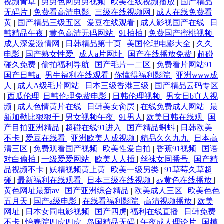
视频青草
|
男男色网男男视频
|
欧美在线视频播放
|
国产精品
无码片
|
免费看高清电影
|
三级在线视频网
|
成人在线免费看
黄
|
国产精品三级五区
|
爱豆在线观看
|
成人影视国产在线
|
日
韩精品午夜
|
黄色高清无码网站
|
91拍拍
|
免费国产蜜桃视频
|
成人深爱激情网
|
日韩精品第十页
|
美国伦理电影大全
|
久久
电影
|
国产熟女性爱
|
成人a片网址
|
国产在线播放免费
|
超碰
碰久免费
|
偷拍福利导航
|
国产毛片一二区
|
免费看片网站91
|
国产日韩a
|
男生福利在线观看
|
你懂得福利影院
|
亚洲www成
人
|
成人A级毛片网站
|
日本三级香港三级
|
国产精品云码专区
|
西瓜伦理
|
日韩伦理免费电影
|
日韩伦理视频
|
男女日b真人视
频
|
成人色情黄片在线
|
日韩美女肏屄
|
在线免费成人网站
|
最
新加勒比狠狠干
|
男女视频午夜
|
91男人
|
欧美日韩在线观
|
国
产目拍亚洲精品
|
超碰在线91进入
|
国产精品蝌蚪
|
日韩欧美
不卡
|
爱豆在线看
|
亚洲欧美人成视频
|
精品久久九九
|
日本高
清三区
|
免费观看国产视频
|
欧美性爱自拍
|
香蕉91视频
|
国语
对白偷拍
|
一级爱爱网站
|
欧美人人插
|
丝袜女同番号
|
国产精
品视频不卡
|
妖精视频黄上黄
|
欧美一级另类
|
91草莓久草超
碰
|
最新福利在线观看
|
日本三级在线视频
|
av黄色在线播放
|
黄色网址最新av
|
国产亚洲综合精品
|
欧美成人三区
|
欧美色色
五月天
|
国产a级电影
|
在线看福利影院
|
高清视频播放
|
欧美
网址
|
日本女同电影视频
|
国产四虎
|
福利在线直播
|
日韩免费
不卡
|
怡春院四虎四虎
|
岛国精品无码
|
午夜成人理论片
|
国模