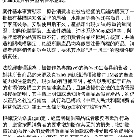
(huán)境具有典型的警示意義。
案件基本事實顯示，原告消費者在被告經營的店鋪內購買了一
批標有某國際知名品牌的馬桶、水龍頭等衛(wèi)浴潔具，用
于家庭裝修。安裝使用后不久，產品即出現(xiàn)嚴重質量問
題，如陶瓷體開裂、五金件銹蝕、沖水系統(tǒng)故障等，與
品牌應有的品質嚴重不符。經消費者向品牌權利方核實，并通
過相關機構鑒定，確認所購產品均為假冒注冊商標的商品。消
費者遂將銷售商訴至法院，要求其承擔“退一賠三”的懲罰性賠
償責任。
法院經審理認為，被告作為專業(yè)的衛(wèi)生潔具銷售者，
對其所售商品的來源及真?zhèn)螒邆涓哂谄胀ㄏM者的審查
能力和注意義務。現(xiàn)有證據表明，被告以明顯低于正品
的市場價格購進并銷售涉案產品，且無法提供合法的進貨憑證
和授權證明，其主觀上明知或應知所售商品為假冒產品，卻仍
以正品名義進行銷售，其行為已構成《中華人民共和國消費者
權益保護法》第五十五條所規(guī)定的“欺詐行為”。
根據該法條規(guī)定，經營者提供商品或者服務有欺詐行為
的，應當按照消費者的要求增加賠償其受到的損失，增加賠
償?shù)慕痤~為消費者購買商品的價款或者接受服務的費用的