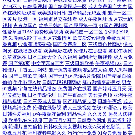
丝袜女同
日韩性爱网址
在线观看日本黄
亚洲国产第一网站
国
产99不卡
66精品视频
国产精品探花一区
成人免费国产大片
国
费视频网 男人插曲女人视频在线 亚洲一区少妇人妻 国产精品www 欧美在
产在线网址观看
欧美激情日韩
国产精品无码亚洲
国产一区二
区黄片
喷潮一区
福利姬足交在线看
成人午夜网址
五月花无码
家自拍19p 亚洲一区在线观看 动漫精品亚洲一区 欧美xxxxx 亚洲激情欧美
视频
青青草国产
欧美日韩乱
国产屁屁第一页
91国产视频网
性爱草逼91AV
免费欧美视频
欧美岛国一区二区
少妇喷水18
成人伊人网视频在线 蜜桃av资源 午夜免费片在线观 www国产com 精品一
禁
51漫画APP
丁香五月花激情网
欧美爱爱tv视频
免费五月丁
香视频
97香蕉超级碰碰
国产免费看二区
三级黄色片网站
综合
网黄
在线播放观看
欧美电影在线
伦理片在哪里看
蜜桃午夜网
精品国产一级 五月天婷婷999 AV地址资源 精品人成在线观看 時政要聞 97
久草资源在
日本三级大全
久久福利
福利所导航视频
成人片免
费
国产第9页
中文字幕bt原声
三级日韩欧美
午夜视频123
日本
久草热 花季传媒官网网站 日美肏屄视频 91精品免费看片熟女 国内精品海
推理片
丁香五月网站
国产免费看视频
极品成人色
成人黑料自
拍
国产日韩欧美网站
国产无码av
老湿A片影院
国产精品自拍
偷拍
牛牛影院A片
日韩无码视频网站
都市激情变态另类
男女
角视频 日韩欧美小电影 91传媒视频Tv 国产综合视频在线观看一区 日韩深
91视频
字幕在线精品播放
免费国产在线看
国产婷婷五月天
无
码传媒导航
日本电影伦理
国产午夜高清
美女黄色18
亚洲午夜
夜av福利 91传禖 国产在线视频精品视频 日韩欧美国产动漫一区 91九色老
精品视频
日本三级成人观看
国产精品第12页
日韩午夜场
成人
视频高清免费
伦理在线影视
成人三级视频在线
91理论片
欧美
熟女免国 欢迎访问 色老板免费视频在 91网站视频在线观看 91精品国产免
日韩性爱福利
av午夜探花福利
精品毛片
久久叉叉
另类人妖视
频
欧美熟妇穴视频
丁香五月V国产
日韩黄色网址
豆花福利视
频
轮理片自拍偷拍
日韩欧美美女视频
欧美A级黄色影院
丁香
费自在 无限国产 国产高清国内精品 噼里啪啦动漫 影音先锋av光棍资源 国
影视五月花
福利视频电影久久
污污污污免费
91金典免费
欧美