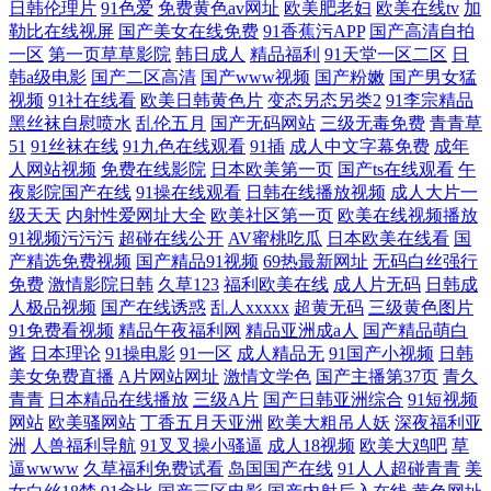
日韩伦理片
91色爱
免费黄色av网址
欧美肥老妇
欧美在线tv
加
勒比在线视屏
国产美女在线免费
91香蕉污APP
国产高清自拍
一区
第一页草草影院
韩日成人
精品福利
91天堂一区二区
日
韩a级电影
国产二区高清
国产www视频
国产粉嫩
国产男女猛
视频
91社在线看
欧美日韩黄色片
变态另态另类2
91李宗精品
黑丝袜自慰喷水
乱伦五月
国产无码网站
三级无毒免费
青青草
51
91丝袜在线
91九色在线观看
91插
成人中文字幕免费
成年
人网站视频
免费在线影院
日本欧美第一页
国产ts在线观看
午
夜影院国产在线
91操在线观看
日韩在线播放视频
成人大片一
级天天
内射性爱网址大全
欧美社区第一页
欧美在线视频播放
91视频污污污
超碰在线公开
AV蜜桃吃瓜
日本欧美在线看
国
产精选免费视频
国产精品91视频
69热最新网址
无码白丝强行
免费
激情影院日韩
久草123
福利欧美在线
成人片无码
日韩成
人极品视频
国产在线诱惑
乱人xxxxx
超黄无码
三级黄色图片
91免费看视频
精品午夜福利网
精品亚洲成a人
国产精品萌白
酱
日本理论
91操电影
91一区
成人精品无
91国产小视频
日韩
美女免费直播
A片网站网址
激情文学色
国产主播第37页
青久
青青
日本精品在线播放
三级A片
国产日韩亚洲综合
91短视频
网站
欧美骚网站
丁香五月天亚洲
欧美大粗吊人妖
深夜福利亚
洲
人兽福利导航
91叉叉操小骚逼
成人18视频
欧美大鸡吧
草
逼wwww
久草福利免费试看
岛国国产在线
91人人超碰青青
美