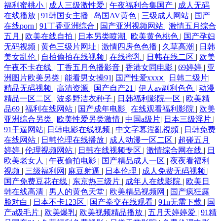
福利蜜桃小
|
成人三级激性爱
|
午夜福利合集国产
|
成人无码
在线播放
|
91韩国女主播
|
岛国AV黄色
|
三级成人网站
|
国产
在线porn
|
91丁香亚洲综合
|
国产亚洲视频网站
|
激情五月综合
五月
|
欧美在线自拍
|
日本另类喷潮
|
欧美黄色桃色
|
国产孕妇
无码视频
|
黄色三级片网址
|
激情四房色色播
|
久草高潮
|
日韩
美女乱伦
|
自拍偷拍在线视频
|
在线蜜乳
|
日韩在线二区
|
欧美
午夜不卡在线
|
丁香五月色播影音
|
香港女同电影
|
69婷婷
|
亚
洲图片欧美另类
|
能看男女操91
|
国产性爱xxxⅹ
|
日韩二级片
|
精品无码视频
|
高清资源
|
国产自产21
|
伊人av副利色色
|
动漫
精品一区二区
|
波多野洁衣种子
|
日韩福利影院一区
|
欧美精
品69
|
福利在线网站
|
国产成年电影
|
在线观看福利影院
|
欧美
亚洲综合另类
|
欧美性爱另类激情
|
中国a级片
|
日本三级淫片
|
91干逼网站
|
日韩电影在线视频
|
中文字幕淫亂視頻
|
日韩免费
在线网站
|
日韩伦理在线播放
|
成人动漫一区二区
|
超碰五月
婷婷
|
伦理视频网站
|
日韩在线视频专区
|
激情综合网在线
|
日
欧美老女人
|
午夜偷拍电影
|
国产精品成人一区
|
夜夜看福利
视频
|
三级福利网
|
麻豆射逼
|
日本伦理
|
成人免费无码视频
|
国产免费豆花在线
|
东京热三级片
|
成年人在线影院
|
欧美日
韩在线高清
|
男人的黄色天堂
|
欧美精品视频网
|
国产疯狂露
脸对白
|
日本不卡123区
|
国产拳交在线观看
|
91n无需下载
|
国
产a级毛片
|
欧美爆乳
|
欧美视频精品播放
|
五月天婷婷爱
|
91精