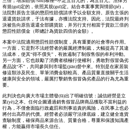
三倍；增加賠償?shù)慕痤~不足五百元的，為五百元。法律另
有規(guī)定的，依照其規(guī)定。結合本案事實與情節(jié)，
法院對原告主張的懲罰性賠償請求予以全額支持。原告主張的
退還貨款請求，于法有據，亦獲法院支持。因此，法院最終判
決被告向原告退還全部購貨款，并另行支付相當于貨款三倍的
懲罰性賠償金（即總計為貨款四倍的金額）。
本案中法院適用懲罰性賠償制度，具有重要的社會導向作用。
一方面，它是對不法經營者的嚴厲經濟制裁，大幅提高了其違
法成本，使其“得不償失”，有效遏制了制假售假的牟利沖動。
另一方面，它也鼓勵了消費者積極行使權利，勇敢對假冒偽劣
產品說“不”，共同參與到市場監(jiān)督中來。特別是在家居裝
修這類涉及民生、單筆消費金額較高、產品質量直接關乎生活
健康與安全的領域，嚴厲打擊銷售假冒偽劣產品的行為尤為重
要。
此判決也向廣大市場主體發(fā)出了明確信號：誠信經營是立
業(yè)之本。任何企圖通過銷售假冒品牌商品獲取不當利益的
行為，不僅會面臨行政處罰和刑事追責的風險，在民事上也必
將付出高昂的代價。經營者必須嚴守法律底線，建立健全進貨
查驗制度，確保商品來源合法、質量合格，尊重和保護知識產
權，方能贏得市場長久信任。