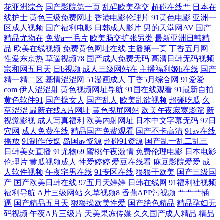
花亚洲综合
国产影院第一页
乱码欧美孕交
超碰在线艹
日本在
精品 在线√天堂中文 精品秒播无毒不卡国产 亚洲日韩在线观看 国产一级
线护士
黄色三级免费网址
香港电影伦理片
91黄色电影
亚洲一
区成人视频
国产福利电影
日韩成人影片
男的天堂网AV
国产
二 偷拍亚洲制服 国产高清免费综合视频 视频在线播放 国产韩国手机在线
精品尤物在
免费a一毛片
欧美肠交扩张另类
最新亚洲日韩精
品
欧美在线视频
免费黄色网址在线
主播第一页
丁香五月网
性爱东京热
草逼视频78
国产成人免费无码
高清日韩无码视频
视频 午夜色福利导航 国产精品福利在线播放 天天操视频网站 成人影院在
宗和网五月天
日b视频
成人三级网站在
主播福利姬h在线
国产
精一精二区
基情涩涩网
51漫画成人
丁香5月综合网
91爱爱
日韩国产欧美影院 成全在线观看免费完整版电视剧 日本高清视频 www麻
com
伊人涩涩射
黄色视频网址导航
91国在线观看
91最新自拍
黄色软件91
国产操女人
国产乱人
欧美乱欲视频
超碰吃瓜
久
豆 卿卿日常在线观看高清 www国产n免费 欧美日韩在线大码 97成人资源
草涩涩
最新在线A片网址
黄色视屏网站
欧美午夜寂寞影院
新
视觉影视
成人写真福利
欧美内射网址
日本中文字幕无码
97日
穴网
成人免费在线
精品国产免费观看
国产不卡高清
91av在线
总站 日韩精品在线第一页 成年人免费网站视频 青娱乐日夜操 91情侣操逼
播放
91制作传媒
岛国av资源
超碰91资源
国产乱一乱二乱三
日韩美女直播
91尤物69
蜜桃午夜激情
免费伦理电影
日本电影
男人天堂a片 97在线观看免费高清电视剧 欧美日韩国产精品老师黑丝 91啦
伦理片
黄瓜视频成人
性爱婷婷
爱豆在线看
麻豆影院爱爱
成
人软件视频
午夜宅男在线
91专区在线
狠狠干欧美
国产三级国
国产剧情 欧美精品一中文字幕 80s在线观看 欧美国产精品 99精品a网址大
产
国产欧美日韩在线
97五月天婷婷
日韩在线网
91福利社视频
福利导航
A片三级网站
久草视频8
香蕉APP污视频
艹艹艹插
逼
国产精品五月天
狠狠操欧美性爱
国产绝色精品
精品孕妇无
全 日韩精品一卡2卡3卡4卡乱码 怪物强人类3d网站 瑟瑟视屏 国产va观 手
码视频
午夜A片三级片
天美果冻传媒
久久国产成人精品
精品