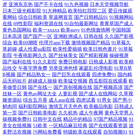
虎
亚洲东京热
国产不卡在线
91九色视频
日本天堂视频导航
利 国产ts在线观看 色五月亚洲一本至婷婷久久 超碰porn 欧美国产一卡二
日本三级光棍影院
91大神精品
欧美怡红院院二区
爱豆传媒观
看网站
综合日韩欧美
草逼网首页
国产日韩精品91
91视频网站
在线 伊人黄久久 国产一级精品 网站在线观看 成人精品视频99在线观看免
在线
69性影院
福利资源在线
91自拍最新网址
青青草国产成人
黄色岛国网站
欧美一xxxxx
欧美gayv
91色情激情网
中国韩国
费 琪琪影院午夜 91桃色下载网站 免费欧美A片 影视大全在线免费观电影
日本高清
国产国产一区
亚洲欧洲成人
日韩在线
久久国产影视
综合
欧美69潮喷
伦理片app下载
激情视频国产精品
91草莓久
草超碰
成人性爱aa影院
欧美性爱插插
欧美日韩色黄片
91草莓
天堂 国产小视频免费在线观看 亚洲综合导航影院 国产一卡日韩在线 神马
影院
午夜电影网久久
国产丝袜美女
国产精彩视频
操碰视屏
国产福利在线
91久久影院
免费日韩电影
日韩成人影视
欧美精
视频 99大香伊乱码 麻豆福利社 在线高清影视大全 国产在线观看a 亚洲精
品性交
午夜宅男免费
另类亚洲色情
家庭乱伦理电影
91草B草
B视频
国产精品熟女一
国产巨乳在线观看
四虎免费91
国内精
品老司机 国产精品18p 日韩精品手机在线 91网官 久一午夜电影网2023年
品无码短片
超碰成人操操
欧美猛交视频
西瓜影院在线观看
欧
美做受日韩
国产在线一
国产原创视频在线
国产视频高清
国产
丝袜一区
黄色av网址大全
人妻乱视
国产成人在线网站
久草视
最新电视剧有哪些 亚洲视频免费在线观看 91视频官网观看 免费电影网官
频资源站
综合五月香
成人app在线
四虎试看
91男女
国产男小
鲜肉同
福利影院网站
激情五月天色色
欧美极品电影
日韩成人
网 尤物国产尤物福利在线 精品亚洲国产一区 亚洲欧美日韩一级 国产女主
第一页
国产日韩欧美电影
久久机热
成人午夜网
黄色天堂男人
操视频免费91
日韩中文在线
精品中的精品
97国产精品视频
91
美女在线视频
51欧美
一区精品麻豆经典
国产在线观看资源
波
播在 三年大片大全观看免费 欧美日韩精品第三页 制服丝袜第二页 美女脱
多野洁衣视频
污网站免费看
特级欧美在线观看
自拍视频91
91