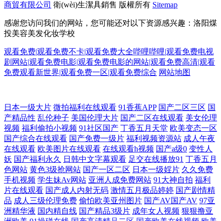
商貿有限公司
衛(wèi)生潔具銷售
版權所有
Sitemap
感谢您访问我们的网站，您可能还对以下资源感兴趣：洛阳煤
投美容美发化妆学校
观看免费|观看免费不卡|观看免费大全哔哩哔哩|观看免费电视
剧网站|观看免费电影|观看免费电影的网站|观看免费高清|观看
免费观看新世界|观看免费一区|观看免费综合
网站地图
色久激情 亚洲免费高清视频 国精品伦区 91微拍 免费国产拍久 青青影院学
日本一级大片
微拍福利在线观看
91香蕉APP
国产二区三区
国
产精品性
乱伦种子
美国伦理大片
国产二区在线观看
美女伦理
视频
福利偷拍小视频
91社区国产
丁香五月天堂
欧美变态一区
生妹 www在线91 青青草av免费网 91精品9 老司机福利永久 亚洲日本欧美
国产综合在线观看
国产免费一级片
福利视频资源站
成人午夜
在线观看
欧美图片在线观看
在线观看h视频
国产a级0
变性人
日韩高观看 免费在线观看网站 亚洲区激情区一区 成人dy亚洲 狼群视频在
妖
国产福利永久
日韩中文字幕观看
足交在线播放91
丁香五月
色网站
黄色3级抢网站
国产一区二区
日本一级婬片
久久免费
线资 午夜福利图片 国产欧美性爱 色香淫视综合 AB色电影官网 麻豆熟女
手机视频
学生妹Av网站
亚洲人成免费网站
91大神自拍
福利
片在线观看
国产成人内射无码
激情五月极品婷婷
国产剧情精
品
成人三级伦理免费
偷怕欧美亚州图片
国产AV国产AV
97亚
91 在线免费电视剧网站 精东一级片aV 午夜福利国产在线观看1 丁香无码
洲精华液
国内精自线
国产精品3级片
成年女人视频
狠狠撸亚