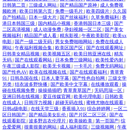
日韩第二页
|
三级成人网站
|
国产精品国产原神
|
成人免费视
频欧洲
|
欧美日韩第六页
|
免费一级毛片
|
欧美四级片
|
久久国
自产拍精品
|
日本一级大片
|
国产丝袜福利
|
久草免費福利
|
香
港日本韩国三级
|
国内精品小视频
|
香港韩国日本三级
|
国产
二区高清视频
|
成人动漫免费
|
孕妇视频一区二区
|
国产美女
视频福利
|
精品国产成人看
|
精东影视
|
午夜欧美影院
|
欧美xx
电影
|
国产一级二级无码
|
男女免费啪啪网站
|
免费在线成人
网站
|
午夜福利视频合集
|
欧美区国产区
|
国产在线观看网址
|
日韩美女精品视频
|
欧美视频五区
|
欧美日韩亚洲在线
|
精东
无码
|
国产在线观看网站
|
日本免费三级网站
|
欧美性爱内射
|
午夜三级成人影院
|
欧美无卡视频
|
一卡毛片
|
免费无码网站
|
国产性色AV
|
欧美在线视频在线
|
国产在线观看福利
|
青草青
91
|
日韩岛国在线
|
日本人妻字幕
|
国产性色自拍网
|
三级文学
另类
|
结衣波多野快播
|
国产欧美中文字幕
|
在线播放观看
|
操
碰在线视频免费
|
操操插插吧
|
青草青草国产
|
无码思瑞一区
|
亚洲日韩在线视频
|
爱豆传媒官网
|
欧美伦理电影
|
日韩欧美
在线成人
|
日韩浮力视频
|
超碰无码在线
|
蜜桃尤物在线观看
|
日韩a级电影
|
在线天堂三级
|
香蕉插入91
|
综合婷婷网
|
一区二
区日韩国产
|
国产精品美女乱伦
|
国产片区二区三区
|
国产在
线观看影院
|
波多野吉衣伦理片
|
欧美操欧美
|
第一页国产
|
综
合爱爱网
|
很黄很黄的网站
|
成人福利影院
|
三级视频网
|
午夜