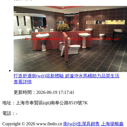
打造舒適衛(wèi)浴新體驗 超漩沖水馬桶助力品質生活
查看詳情
更新時間：2026-06-19 17:17:41
地址：上海市奉賢區(qū)南奉公路8519號7K
電話：-
Copyright © 2026
www.findo.cn
衛(wèi)生潔具銷售
上海揚暢鑫