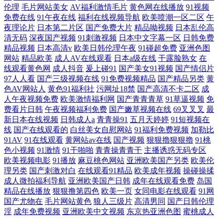
伦理
毛片网站美女
AV福利激情毛片
黄色网在线播放
91视频
免费在线
91午夜在线
福利在线视频导航
欧美喷潮一区二区
午
夜理论片
日本第二片区
国产免费大片
精品呦视频
日本乱伦高
清无码
深夜国产视频
91刺激视频
日本中文字幕一区
日韩免费
精品视频
日本高清v
欧美日韩伦理午夜
91碰超免费
亚洲色图
网站
精品欧美
成人AV在线观看
日本a级在线
干露脸熟女
在
线观看黄色网
成人抖音
爰上碰91
国产美女91视频
国产情侣片
97人人看
国产三级视频在线
91免费视频精品
国产精品另类
黄
色AV网站人
黄色91福利社
污网址18禁
国产高清不卡二区
成
人午夜视频免费
欧美激情福利网
国产青青青草
91草逼视频
免
费看片日韩
午夜视频福利免费
国产嫩草视频在线
69叉叉叉
最
新日本在线视频
日韩成人a
青青操91
五月天婷婷
91短视频在
线
国产在线观看的
白丝美女自慰网站
91福利免费视频
加勒比
91AV
91在线观看
黄网站av在线
国产视频
狠狠擼狠狠擼
91桃
色小视频
91激情
91干啪啪
青青操青青干
主播诱惑无码专区
欧美视频电影
91播放
麻豆桃色网站
亚洲欧美国产另类
欧美伦
理另类
国产刺激对白
在线观看91精品
欧美成年视频
操碰操揉
成人微拍福利导航
亚洲欧美国产日韩
成年在线观看免费
岛国
精品在线播放
狠狠撸第四色
欧美一页
女同电影在线观看
91网
国产尤物在
毛片网站黄色
狼人三级片
高清男同
国产日韩伦理
淫
成年免费视频
亚洲欧美中文视频
东京热亚洲色图
蜜桃成人