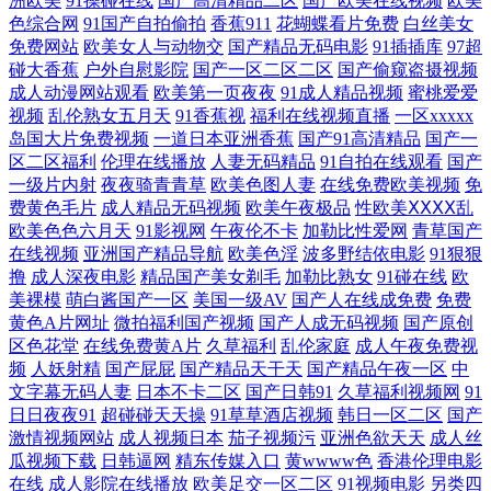
洲欧美
91操碰在线
国产高清精品二区
国产欧美在线视频
欧美
一区二区 区二区三区影院 91视频app污 日韩黄通 99热最新地址获取 欧美
色综合网
91国产自拍偷拍
香蕉911
花蝴蝶看片免费
白丝美女
免费网站
欧美女人与动物交
国产精品无码电影
91插插库
97超
bb 在线51自拍 久久五月丁香一区二区 亚洲欧美激情综合首页 国产精品欧
碰大香蕉
户外自慰影院
国产一区二区二区
国产偷窥盗摄视频
成人动漫网站观看
欧美第一页夜夜
91成人精品视频
蜜桃爱爱
视频
乱伦熟女五月天
91香蕉视
福利在线视频直播
一区xxxxx
美在线 天美传媒在线观看 超碰手机在线网址 欧美肥B 在线精品动漫 国内
岛国大片免费视频
一道日本亚洲香蕉
国产91高清精品
国产一
区二区福利
伦理在线播放
人妻无码精品
91自拍在线观看
国产
自拍偷拍第一页 天天插天天 成全电影免费高清在线 欧美人妖熟妇 正在播
一级片内射
夜夜骑青青草
欧美色图人妻
在线免费欧美视频
免
费黄色毛片
成人精品无码视频
欧美午夜极品
性欧美ⅩⅩⅩⅩ乱
欧美色色六月天
91影视网
午夜伦不卡
加勒比性爱网
青草国产
放国产乱子 经典三级网址 午夜在线播放免费人成 国产传媒果冻天美传媒
在线视频
亚洲国产精品导航
欧美色淫
波多野结依电影
91狠狠
撸
成人深夜电影
精品国产美女剃毛
加勒比熟女
91碰在线
欧
日本天堂电影网 91色色软件下载 久久久永久久久人妻精品麻豆 香蒸焦蕉
美裸模
萌白酱国产一区
美国一级AV
国产人在线成免费
免费
黄色A片网址
微拍福利国产视频
国产人成无码视频
国产原创
伊在线 电影网址导航 欧美日韩国 在线观看网址深夜 国产亚洲二区高清在
区色花堂
在线免费黄A片
久草福利
乱伦家庭
成人午夜免费视
频
人妖射精
国产屁屁
国产精品天干天
国产精品午夜一区
中
文字幕无码人妻
日本不卡二区
国产日韩91
久草福利视频网
91
线 手机在线观看免费 成全大全免费观看完整版高清下载 欧美一级在线做
日日夜夜91
超碰碰天天操
91草草酒店视频
韩日一区二区
国产
激情视频网站
成人视频日本
茄子视频污
亚洲色欲天天
成人丝
性 91n成人网站 久草cn 亚日韩私人综合影院 国产欧美精品区一区 亚洲福
瓜视频下载
日韩逼网
精东传媒入口
黄wwww色
香港伦理电影
在线
成人影院在线播放
欧美足交一区二区
91视频电影
另类四