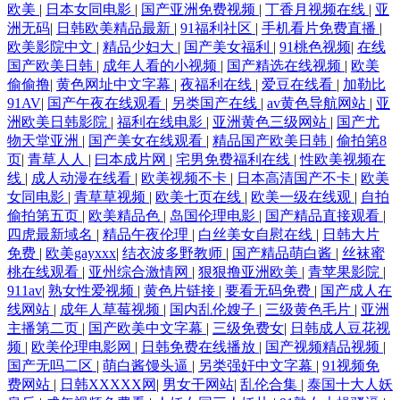
欧美
|
日本女同电影
|
国产亚洲免费视频
|
丁香月视频在线
|
亚
洲无码
|
日韩欧美精品最新
|
91福利社区
|
手机看片免费直播
|
欧美影院中文
|
精品少妇大
|
国产美女福利
|
91桃色视频
|
在线
国产欧美日韩
|
成年人看的小视频
|
国产精选在线视频
|
欧美
偷偷撸
|
黄色网址中文字幕
|
夜福利在线
|
爱豆在线看
|
加勒比
91AV
|
国产午夜在线观看
|
另类国产在线
|
av黄色导航网站
|
亚
洲欧美日韩影院
|
福利在线电影
|
亚洲黄色三级网站
|
国产尤
物天堂亚洲
|
国产美女在线观看
|
精品国产欧美日韩
|
偷拍第8
页
|
青草人人
|
曰本成片网
|
宅男免费福利在线
|
性欧美视频在
线
|
成人动漫在线看
|
欧美视频不卡
|
日本高清国产不卡
|
欧美
女同电影
|
青草草视频
|
欧美七页在线
|
欧美一级在线观
|
自拍
偷拍第五页
|
欧美精品色
|
岛国伦理电影
|
国产精品直接观看
|
四虎最新域名
|
精品午夜伦理
|
白丝美女自慰在线
|
日韩大片
免费
|
欧美gayxxx
|
结衣波多野教师
|
国产精品萌白酱
|
丝袜蜜
桃在线观看
|
亚州综合激情网
|
狠狠撸亚洲欧美
|
青苹果影院
|
911av
|
熟女性爱视频
|
黄色片链接
|
要看无码免费
|
国产成人在
线网站
|
成年人草莓视频
|
国内乱伦嫂子
|
三级黄色毛片
|
亚洲
主播第二页
|
国产欧美中文字幕
|
三级免费女
|
日韩成人豆花视
频
|
欧美伦理电影网
|
日韩免费在线播放
|
国产视频精品视频
|
国产无吗二区
|
萌白酱馒头逼
|
另类强奸中文字幕
|
91视频免
费网站
|
日韩XXXXX网
|
男女干网站
|
乱伦合集
|
泰国十大人妖