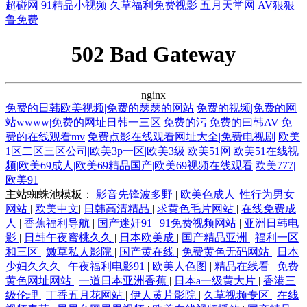
超碰网
91精品小视频
久草福利免费视影
五月天堂网
AV狠狠
鲁免费
502 Bad Gateway
nginx
免费的日韩欧美视频|免费的瑟瑟的网站|免费的视频|免费的网
站wwww|免费的网址日韩一三区|免费的污|免费的曰韩AV|免
费的在线观看mv|免费点影在线观看网址大全|免费电视剧
欧美
1区二区三区公司|欧美3p一区|欧美3级|欧美51网|欧美51在线视
频|欧美69成人|欧美69精品国产|欧美69视频在线观看|欧美777|
欧美91
主站蜘蛛池模板：
影音先锋波多野
|
欧美色成人
|
性行为男女
网站
|
欧美中文
|
日韩高清精品
|
求黄色毛片网站
|
在线免费成
人
|
香蕉福利导航
|
国产迷奸91
|
91免费视频网站
|
亚洲日韩电
影
|
日韩午夜蜜桃久久
|
日本欧美成
|
国产精品亚洲
|
福利一区
和三区
|
嫩草私人影院
|
国产黄在线
|
免费黄色无码网站
|
日本
少妇久久久
|
午夜福利电影91
|
欧美人色图
|
精品在线看
|
免费
黄色网址网站
|
一道日本亚洲香蕉
|
日本a一级黄大片
|
香港三
级伦理
|
丁香五月花网站
|
伊人黄片影院
|
久草视频专区
|
在线