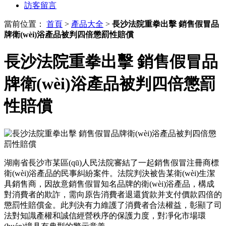
訪客留言
當前位置：
首頁
>
產品大全
>
長沙法院重拳出擊 銷售假冒品
牌衛(wèi)浴產品被判四倍懲罰性賠償
長沙法院重拳出擊 銷售假冒品
牌衛(wèi)浴產品被判四倍懲罰
性賠償
湖南省長沙市某區(qū)人民法院審結了一起銷售假冒注冊商標
衛(wèi)浴產品的民事糾紛案件。法院判決被告某衛(wèi)生潔
具銷售商，因故意銷售假冒知名品牌的衛(wèi)浴產品，構成
對消費者的欺詐，需向原告消費者退還貨款并支付價款四倍的
懲罰性賠償金。此判決有力維護了消費者合法權益，彰顯了司
法對知識產權和誠信經營秩序的保護力度，對凈化市場環