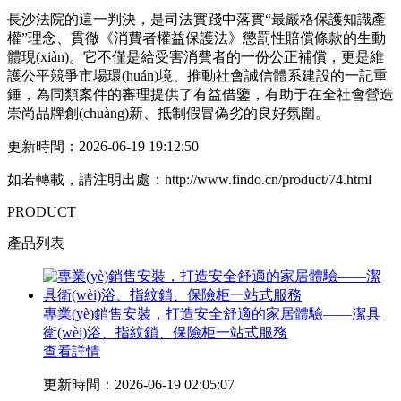
長沙法院的這一判決，是司法實踐中落實“最嚴格保護知識產
權”理念、貫徹《消費者權益保護法》懲罰性賠償條款的生動
體現(xiàn)。它不僅是給受害消費者的一份公正補償，更是維
護公平競爭市場環(huán)境、推動社會誠信體系建設的一記重
錘，為同類案件的審理提供了有益借鑒，有助于在全社會營造
崇尚品牌創(chuàng)新、抵制假冒偽劣的良好氛圍。
更新時間：2026-06-19 19:12:50
如若轉載，請注明出處：http://www.findo.cn/product/74.html
PRODUCT
產品列表
專業(yè)銷售安裝，打造安全舒適的家居體驗——潔具
衛(wèi)浴、指紋鎖、保險柜一站式服務
查看詳情
更新時間：2026-06-19 02:05:07