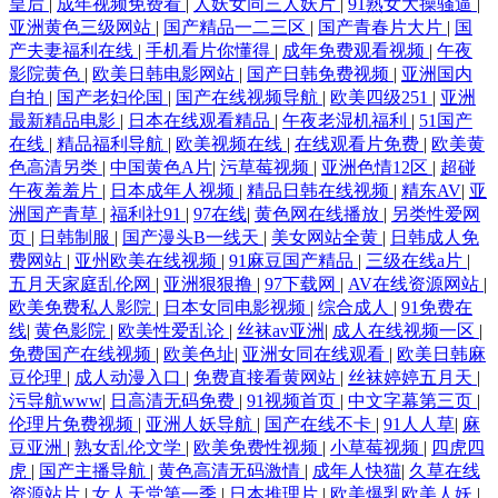
皇后
|
成年视频免费看
|
人妖女同三人妖片
|
91熟女大操骚逼
|
亚洲黄色三级网站
|
国产精品一二三区
|
国产青春片大片
|
国
产夫妻福利在线
|
手机看片你懂得
|
成年免费观看视频
|
午夜
影院黄色
|
欧美日韩电影网站
|
国产日韩免费视频
|
亚洲国内
自拍
|
国产老妇伦国
|
国产在线视频导航
|
欧美四级251
|
亚洲
最新精品电影
|
日本在线观看精品
|
午夜老湿机福利
|
51国产
在线
|
精品福利导航
|
欧美视频在线
|
在线观看片免费
|
欧美黄
色高清另类
|
中国黄色A片
|
污草莓视频
|
亚洲色情12区
|
超碰
午夜羞羞片
|
日本成年人视频
|
精品日韩在线视频
|
精东AV
|
亚
洲国产青草
|
福利社91
|
97在线
|
黄色网在线播放
|
另类性爱网
页
|
日韩制服
|
国产漫头B一线天
|
美女网站全黄
|
日韩成人免
费网站
|
亚州欧美在线视频
|
91麻豆国产精品
|
三级在线a片
|
五月天家庭乱伦网
|
亚洲狠狠撸
|
97下载网
|
AV在线资源网站
|
欧美免费私人影院
|
日本女同电影视频
|
综合成人
|
91免费在
线
|
黄色影院
|
欧美性爱乱论
|
丝袜av亚洲
|
成人在线视频一区
|
免费国产在线视频
|
欧美色址
|
亚洲女同在线观看
|
欧美日韩麻
豆伦理
|
成人动漫入口
|
免费直接看黄网站
|
丝袜婷婷五月天
|
污导航www
|
日高清无码免费
|
91视频首页
|
中文字幕第三页
|
伦理片免费视频
|
亚洲人妖导航
|
国产在线不卡
|
91人人草
|
麻
豆亚洲
|
熟女乱伦文学
|
欧美免费性视频
|
小草莓视频
|
四虎四
虎
|
国产主播导航
|
黄色高清无码激情
|
成年人快猫
|
久草在线
资源站片
|
女人天堂第一季
|
日本推理片
|
欧美爆乳欧美人妖
|