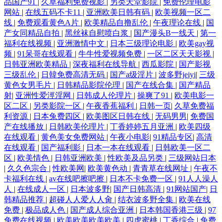
品国产91
|
久草福利免费视影
|
另类天堂影院
|
免费伦理电影
网站
|
在线五码不卡11
|
亚洲欧美日韩有码
|
欧美视频一区二
线
|
免费观看黄色A片
|
欧美精品自撸乱伦
|
午夜理论在线
|
国
产女同精品自拍
|
黑丝袜自慰喷白浆
|
国产漫头B一线天
|
第一
福利在线视频
|
亚洲激情中文
|
日本三级理论电影
|
欧美gay视
频
|
91呆哥在线观看
|
牛牛性爱视频免费
|
一区二区天天影视
|
日韩亚洲欧美精品
|
深夜福利在线导航
|
西瓜影院
|
国产影视
三级乱伦
|
日韓免费高清无码
|
国产a级淫片
|
波多野jeiyi
|
三级
黄色女男毛片
|
日韩精品影院伦理
|
国产在线合集
|
国产精品
射
|
亚洲性爱涇淫网
|
日韩成人伦理片
|
操爽了91
|
欧美电影一
区二区
|
另类影院一区
|
午夜香蕉福利
|
日韩一页
|
久草免费福
利资源
|
日本兔费四区
|
欧美图区日韩在线
|
无码男男
|
免费国
产在线播放
|
日韩欧美伦理片
|
丁香婷婷五月亚洲
|
欧美四级
在线观看
|
黄色美女免费网站
|
午夜小电影
|
91精品专区
|
高清
在线观看
|
国产福利影
|
日本一本在线观看
|
日韩欧美一区二
区
|
欧美情色
|
日韩亚洲欧美
|
性欧美及品另类
|
三级网站日本
|
久久色宗合
|
性欧美网
|
欧美黄色动
|
青青草在线网址
|
午夜不
卡福利在线
|
av在线吧擦吧擦
|
日本不卡免费一区
|
91人人澡人
人
|
在线成人一区
|
日本波多野
|
国产日韩高清
|
91网站国产
|
日
韩精品推荐
|
超碰人人爱人人肏
|
结衣波多野全集
|
欧美在线
免费
|
极品成人色
|
国产成人综合亚洲
|
日本韩国香港三级
|
97
免费在线视频
|
欧美欧美欧美欧美
|
四虎蜜桃
|
丁香综合
|
免费