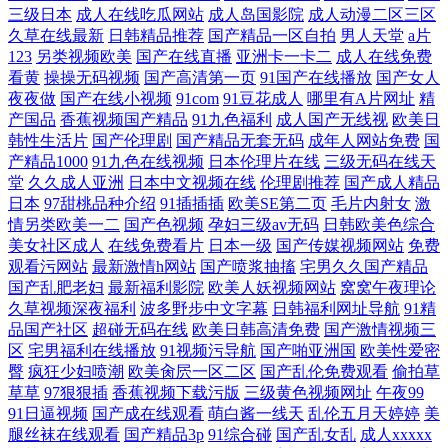
三级日本
成人在线吃瓜网站
成人岛国影院
成人动漫二区三区
产第一页屁屁影院 欧美中文字幕无线码 在线高清免费观看国语版全集 国
久草在线最新
日韩精品推荐
国产精品一区自拍
男人天堂
a片
123
另类视频欧美
国产在线直播
亚洲卡一卡二
成人在线免费
产精品一二三四五六 青娱乐最新地址 在线播放亚洲视频a 国产欧美影院站
看黄
操操无码视频
国产高清第一页
91国产在线播放
国产女人
夜夜做
国产在线小视频
91com
91豆花成人
哪里有A片网址
精
产国品
香蕉视频国产精品
91九色福利
成人国产无线视
欧美日
长推荐 日本高清不卡在线播放
韩性生活片
国产伦理剧
国产精品无套无码
成年人网站免费
国
产精品1000
91九色在线视频
日本伦理片在线
三级无码在线天
堂
久久成人亚洲
日本中文视频在线
伦理剧推荐
国产成人精品
日本
97甜桃品种介绍
91插插插
欧美SE第二页
毛片内射女
激
情另类欧美一二
国产色视频
孕妇三级av无码
日韩欧美色综合
美女社区成人
在线免费看片
日本一级
国产传媒视频网站
免费
观看污网站
最新激情h网站
国产喷浆抽搐
宅男久久国产精品
国产乱肥老妇
最新福利影院
欧美人妖视频网站
窝窝午夜理论
久草视频深夜福利
波多野步中文字幕
日韩福利网址导航
91精
品国产社区
超碰无码在线
欧美日韩高清免费
国产激情视频三
区
宅男福利在线播放
91视频污导航
国产啪亚洲国
欧美性爱密
臀
疯狂少妇喷潮
欧美肏屄一区二区
国产乱伦免费观看
偷拍草
草草
97狠狠插
香蕉视频下载污版
三级黄色视频网址
午夜99
91日逼视频
国产成在线观看
萌白酱一线天
乱伦五月天婷婷
美
腿丝袜在线观看
国产精品3p
91综合碰
国产乱女乱
成人xxxxx