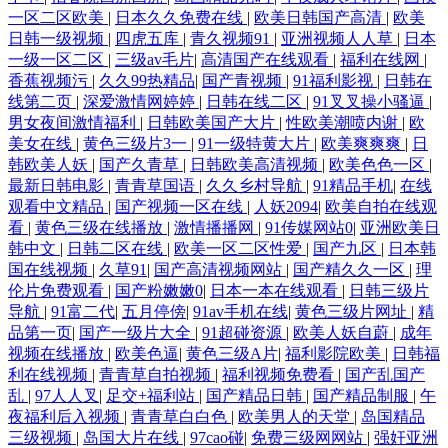
一区二区欧美
|
日本久久免费在线
|
欧美日韩国产高清
|
欧美
日韩一级视频
|
四虎五库
|
青久视频91
|
亚洲视频人人草
|
日本
一级一区二区
|
三级av毛片
|
高清国产在线观看
|
福利在线网
|
香蕉视频污
|
久久99热精品
|
国产青视频
|
91福利影视
|
日韩在
线第二页
|
深爱激情网婷婷
|
日韩在线二区
|
91叉叉操小骚逼
|
男女夜间激情福利
|
日韩欧美国产大片
|
性欧美潮喷内谢
|
欧
美女在线
|
黄色三级片3一
|
91一级特黄大片
|
欧美爽爽爽
|
日
韩欧美人妖
|
国产久青草
|
日韩欧美高清视频
|
欧美色色一区
|
最新日韩电影
|
青青草国语
|
久久乡村导航
|
91精品手机
|
在线
观看中文精品
|
国产视频一区在线
|
人妖2094
|
欧美自拍在线观
看
|
黄色三级在线播放
|
激情播播网
|
91传媒网站0
|
亚洲欧美日
韩中文
|
日韩二区在线
|
欧美一区二区性爱
|
国产九区
|
日本韩
国在线视频
|
久草91
|
国产高清视频网站
|
国产精久久一区
|
理
伦片免费观看
|
国产粉嫩嫩0
|
日本一本在线观看
|
日韩三级片
导航
|
91富二代
|
五月停傍
|
91av手机在线
|
黄色三级片网址
|
精
品第一页
|
国产一级片大全
|
91超碰资源
|
欧美人妖自蔚
|
成年
视频在线播放
|
欧美色逼
|
黄色三级A片
|
福利影院欧美
|
日韩福
利在线视频
|
青青草自拍视频
|
福利视频免费看
|
国产乱国产
乱
|
97人人叉
|
足交+福利站
|
国产精品日韩
|
国产精品制服
|
午
夜福利后入视频
|
青青草白白色
|
欧美男人的天堂
|
岛国精品
三级视频
|
岛国大片在线
|
97cao碰
|
免费三级网网站
|
强奸亚洲