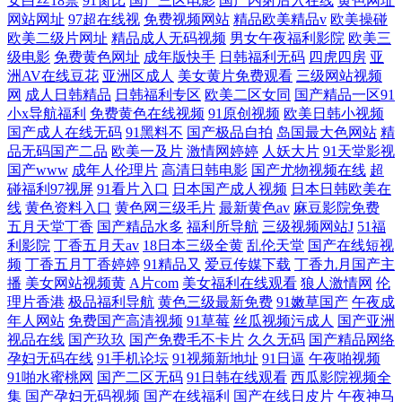
女白丝18禁
91肏比
国产三区电影
国产内射后入在线
黄色网址
网站网址
97超在线视
免费视频网站
精品欧美精品v
欧美操碰
欧美二级片网址
精品成人无码视频
男女午夜福利影院
欧美三
级电影
免费黄色网址
成年版快手
日韩福利无码
四虎四房
亚
洲AV在线豆花
亚洲区成人
美女黄片免费观看
三级网站视频
网
成人日韩精品
日韩福利专区
欧美二区女同
国产精品一区91
小x导航福利
免费黄色在线视频
91原创视频
欧美日韩小视频
国产成人在线无码
91黑料不
国产极品自拍
岛国最大色网站
精
品无码国产二品
欧美一及片
激情网婷婷
人妖大片
91天堂影视
国产www
成年人伦理片
高清日韩电影
国产尤物视频在线
超
碰福利97视屏
91看片入口
日本国产成人视频
日本日韩欧美在
线
黄色资料入口
黄色网三级毛片
最新黄色av
麻豆影院免费
五月天堂丁香
国产精品水多
福利所导航
三级视频网站J
51福
利影院
丁香五月天av
18日本三级全黄
乱伦天堂
国产在线短视
频
丁香五月丁香婷婷
91精品又
爱豆传媒下载
丁香九月国产主
播
美女网站视频黄
A片com
美女福利在线观看
狼人激情网
伦
理片香港
极品福利导航
黄色三级最新免费
91嫩草国产
午夜成
年人网站
免费国产高清视频
91草莓
丝瓜视频污成人
国产亚洲
视品在线
国产玖玖
国产免费毛不卡片
久久无码
国产精品网络
孕妇无码在线
91手机论坛
91视频新地址
91日逼
午夜啪视频
91啪水蜜桃网
国产二区无码
91日韩在线观看
西瓜影院视频全
集
国产孕妇无码视频
国产在线福利
国产在线日皮片
午夜神马