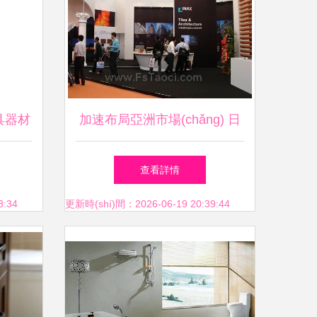
潔具器材
加速布局亞洲市場(chǎng) 日
g)鏈
本伊奈公司在越南和中國
查看詳情
地
(guó)設(shè)立新廠，拓展衛
3:34
更新時(shí)間：2026-06-19 20:39:44
(wèi)生潔具銷售版圖