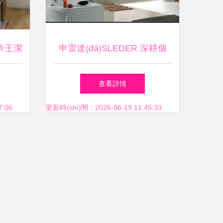
選帝王潔
申雷達(dá)SLEDER 深耕個
全包售后
(gè)人衛(wèi)生，守護(hù)潔
查看詳情
析
凈生活
7:06
更新時(shí)間：2026-06-19 11:45:33