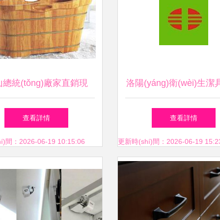
總統(tǒng)廠家直銷現
洛陽(yáng)衛(wèi)生
àn)貨013a泡澡浴桶 高品質
大宗原材料線上供應(yīn
查看詳情
查看詳情
hì)與實(shí)惠的完美選擇
的優(yōu)選起航
)間：2026-06-19 10:15:06
更新時(shí)間：2026-06-19 15:2