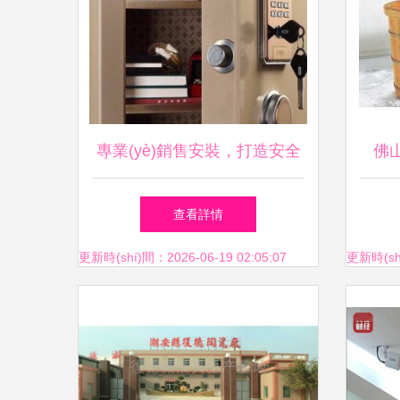
專業(yè)銷售安裝，打造安全
佛山
舒適的家居體驗(yàn)——潔
(xi
查看詳情
具衛(wèi)浴、指紋鎖、保險
(z
更新時(shí)間：2026-06-19 02:05:07
更新時(shí
(xiǎn)柜一站式服務(wù)