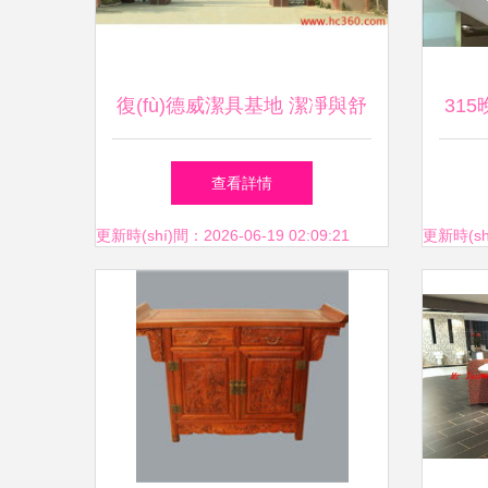
復(fù)德威潔具基地 潔凈與舒
315
適的完美結(jié)合
別亂
查看詳情
(gu
更新時(shí)間：2026-06-19 02:09:21
更新時(shí
(